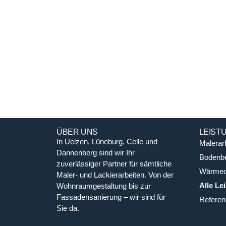
Wir bieten Ihnen im Landkreis Uelzen sämtliche L
Wir bieten Ihnen im Landkreis Uelzen sämtliche L
Wohnraumgestaltung
Lackiererhandwerk.
Lackiererhandwerk.
ÜBER UNS
LEIST
In Uelzen, Lüneburg, Celle und
Malerar
Dannenberg sind wir Ihr
Bodenbe
zuverlässiger Partner für sämtliche
Wärme
Maler- und Lackierarbeiten. Von der
Alle Le
Wohnraumgestaltung bis zur
Fassadensanierung – wir sind für
Referen
Sie da.