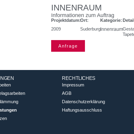
eistungen im Maler- und
eistungen im Maler- und
INNENRAUM
Informationen zum Auftrag
Projektdatum:
Ort:
Kategorie:
Detai
2009
Suderburg
Gesta
Innenraum
Tapet
Anfrage
UNGEN
RECHTLICHES
beiten
Impressum
lagsarbeiten
AGB
dämmung
Datenschutzerklärung
istungen
Haftungsausschluss
zen