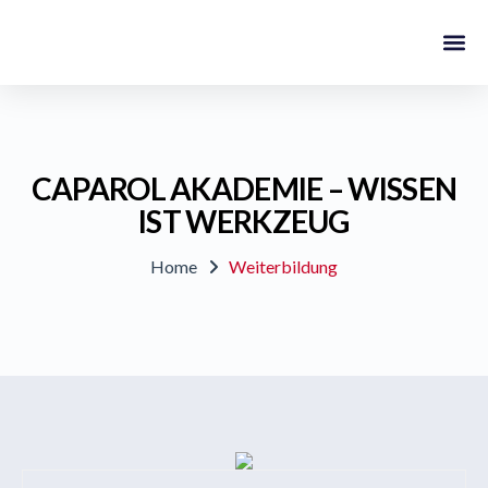
Über Uns
Aktuelles ./. Blog
CAPAROL AKADEMIE – WISSEN
IST WERKZEUG
Home
Weiterbildung