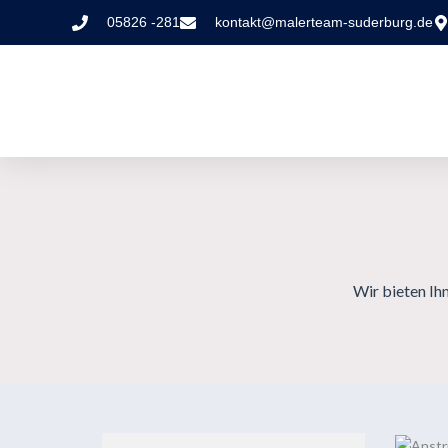
05826 -281
kontakt@malerteam-suderburg.de
Wir bieten Ih