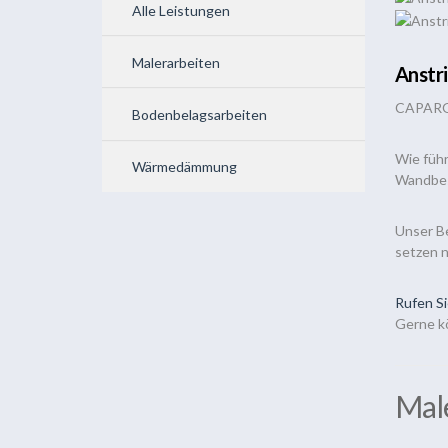
Alle Leistungen
Malerarbeiten
Anstr
CAPAR
Bodenbelagsarbeiten
Wie führ
Wärmedämmung
Wandbes
Unser B
setzen n
Rufen Si
Gerne k
Mal