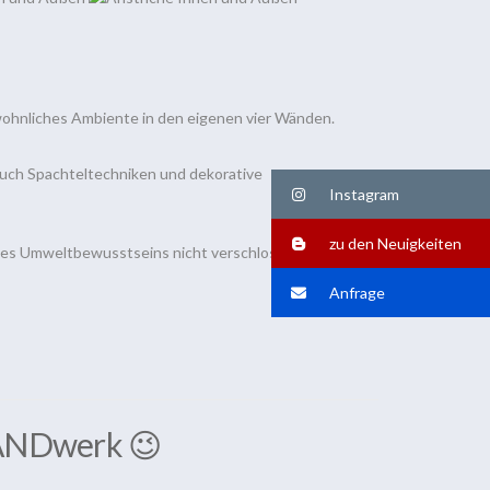
 wohnliches Ambiente in den eigenen vier Wänden.
 Auch Spachteltechniken und dekorative
Instagram
zu den Neuigkeiten
des Umweltbewusstseins nicht verschlossen. Wir
Anfrage
HANDwerk 😉