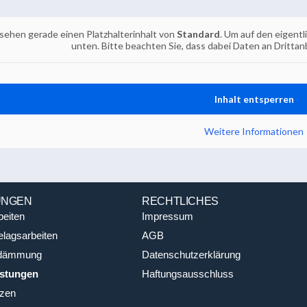
 sehen gerade einen Platzhalterinhalt von
Standard
. Um auf den eigentl
unten. Bitte beachten Sie, dass dabei Daten an Dritt
Inhalt entsperren
Weitere Informationen
UNGEN
RECHTLICHES
beiten
Impressum
lagsarbeiten
AGB
dämmung
Datenschutzerklärung
istungen
Haftungsausschluss
zen