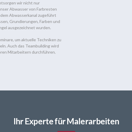
tsorgen wir nicht nur
unser Abwasser von Farbresten
er dem Abwasserkanal zugeführt
assen, Grundierungen, Farben und
Engel ausgezeichnet wurden.
minare, um aktuelle Techniken zu
eln. Auch das Teambuilding wird
seren Mitarbeitern durchführen.
Ihr Experte für Malerarbeiten