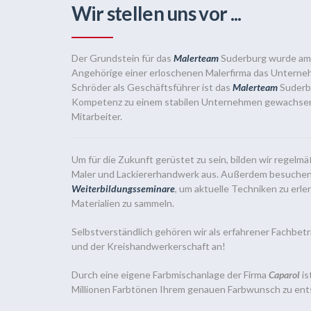
Wir stellen uns vor ...
Der Grundstein für das
Malerteam
Suderburg wurde am 1
Angehörige einer erloschenen Malerfirma das Untern
Schröder als Geschäftsführer ist das
Malerteam
Suderbu
Kompetenz zu einem stabilen Unternehmen gewachsen.
Mitarbeiter.
Um für die Zukunft gerüstet zu sein, bilden wir regelm
Maler und Lackiererhandwerk aus. Außerdem besuchen 
Weiterbildungsseminare
, um aktuelle Techniken zu erl
Materialien zu sammeln.
Selbstverständlich gehören wir als erfahrener Fachbetr
und der Kreishandwerkerschaft an!
Durch eine eigene Farbmischanlage der Firma
Caparol
is
Millionen Farbtönen Ihrem genauen Farbwunsch zu ent