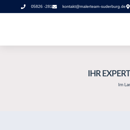
05826 -281
kontakt@malerteam-suderburg.de
IHR EXPER
Im La